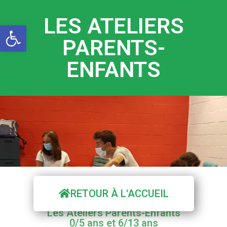
LES ATELIERS
Ouvrir la barre d’outils
PARENTS-
ENFANTS
RETOUR À L'ACCUEIL
Les Ateliers Parents-Enfants
0/5 ans et 6/13 ans