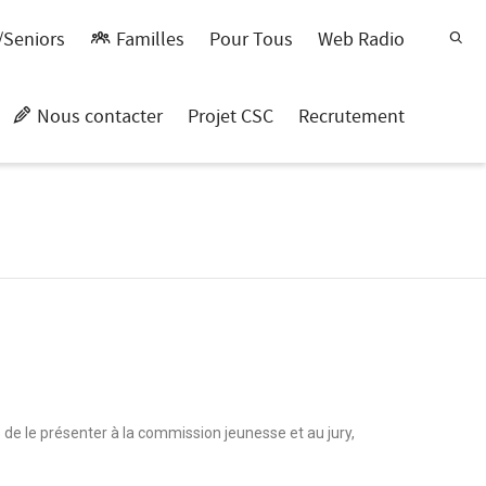
/Seniors
Familles
Pour Tous
Web Radio
Nous contacter
Projet CSC
Recrutement
entre Social Intercommunal La Maison du Chemin Rouge
>
CLUB PROJET
de le présenter à la commission jeunesse et au jury,