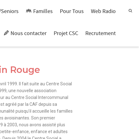
/Seniors
Familles
Pour Tous
Web Radio
Nous contacter
Projet CSC
Recrutement
in Rouge
il 1999. Il fait suite au Centre Social
999, une nouvelle association
jour au Centre Social Intercommunal
st agréé par la CAF depuis sa
unalité puisqu’il accueille les familles
es avoisinantes. Son premier
 à 2003, nous avons assisté plus
petite-enfance, enfance et adultes
. Depuis 2004,le Centre Social a