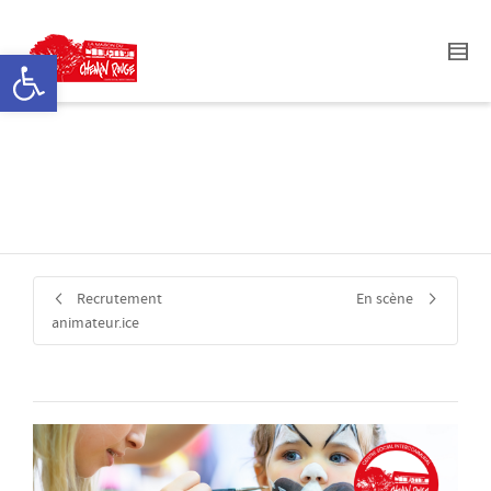
Ouvrir la barre d’outils
Inscriptions Mercredis
ACMSH
Recrutement
En scène
animateur.ice