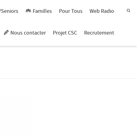
/Seniors
Familles
Pour Tous
Web Radio
Nous contacter
Projet CSC
Recrutement
Centre Social Intercommunal La Maison du Chemin Rouge
>
Pays secret