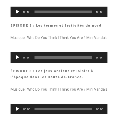
Lecteur
00:00
00:00
audio
EPISODE 5 : Les termes et festivités du nord
Musique : Who Do You Think I Think You Are ? Mini Vandals
Lecteur
00:00
00:00
audio
ÉPISODE 6 : Les jeux anciens et loisirs à
l’époque dans les Hauts-de-France.
Musique : Who Do You Think I Think You Are ? Mini Vandals
Lecteur
00:00
00:00
audio